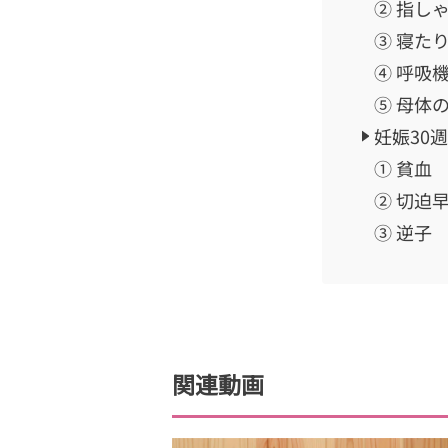
② 指し
③ 寝た
④ 呼吸
⑤ 母体
妊娠30
① 貧血
② 切迫
③ 逆子
関連動画