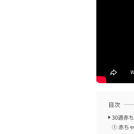
目次
30週赤
① 赤ち