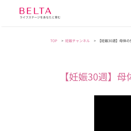
ライフステージをあなたと育む
TOP
>
妊娠チャンネル
>
【妊娠30週】母体の
【妊娠30週】
母