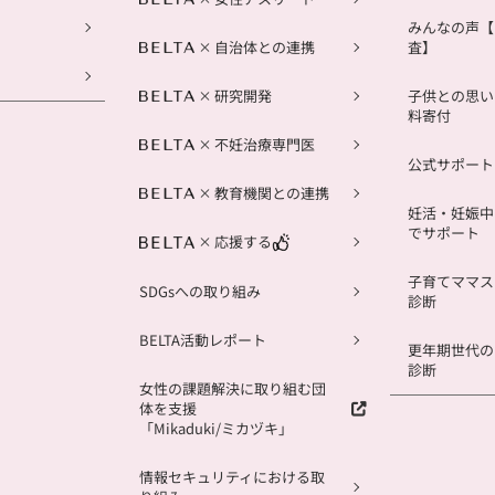
みんなの声【
自治体との連携
査】
研究開発
子供との思い
料寄付
不妊治療専門医
公式サポートL
教育機関との連携
妊活・妊娠中
でサポート
応援する
子育てママス
SDGsへの取り組み
診断
BELTA活動レポート
更年期世代の
診断
女性の課題解決に取り組む団
体を支援
「Mikaduki/ミカヅキ」
情報セキュリティにおける取