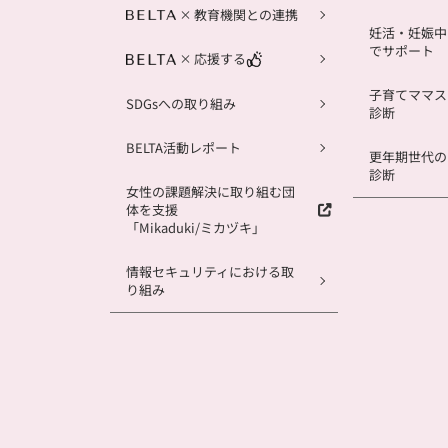
教育機関との連携
妊活・妊娠中
でサポート
応援する
子育てママス
SDGsへの取り組み
診断
BELTA活動レポート
更年期世代の
診断
女性の課題解決に取り組む団
体を支援
「Mikaduki/ミカヅキ」
情報セキュリティにおける取
り組み