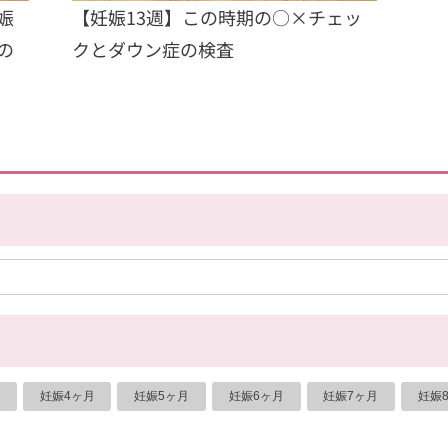
娠
【妊娠13週】この時期の○×チェッ
の
クとダウン症の検査
妊娠4ヶ月
妊娠5ヶ月
妊娠6ヶ月
妊娠7ヶ月
妊娠