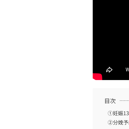
目次
①妊娠1
②分娩予