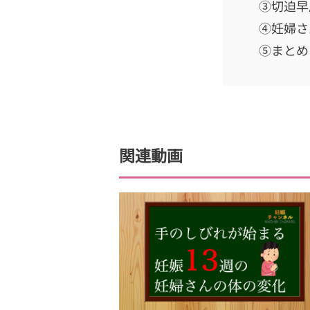
③切迫早
④妊婦さ
⑤まとめ
関連動画