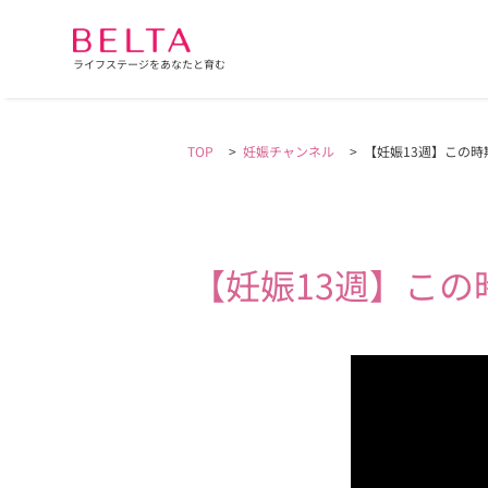
ライフステージをあなたと育む
TOP
>
妊娠チャンネル
>
【妊娠13週】この
【妊娠13週】この