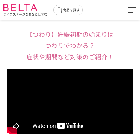
toggl
商品を探す
ライフステージをあなたと育む
navig
【つわり】妊娠初期の始まりは
つわりでわかる？
症状や期間など対策のご紹介！