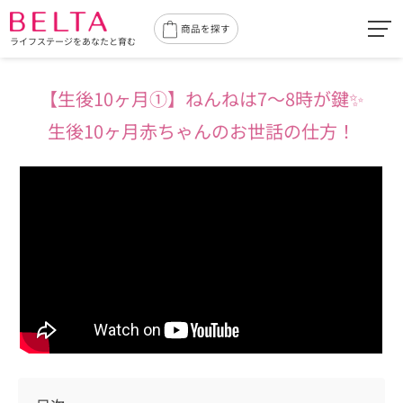
toggl
商品を探す
ライフステージをあなたと育む
navig
【生後10ヶ月①】
ねんねは7〜8時が鍵✨
生後10ヶ月赤ちゃんのお世話の仕方！