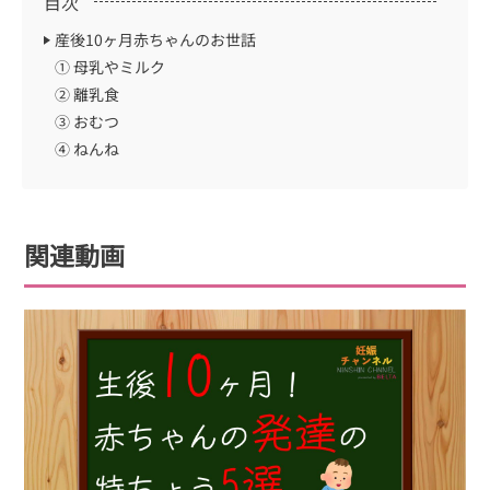
目次
産後10ヶ月赤ちゃんのお世話
① 母乳やミルク
② 離乳食
③ おむつ
④ ねんね
関連動画