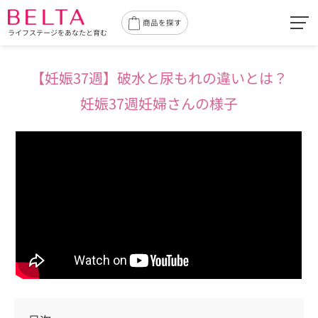
toggl
商品を探す
ライフステージをあなたと育む
navig
【妊娠37週】破水と尿もれの
違いとは？
妊娠37週妊婦さんの様子