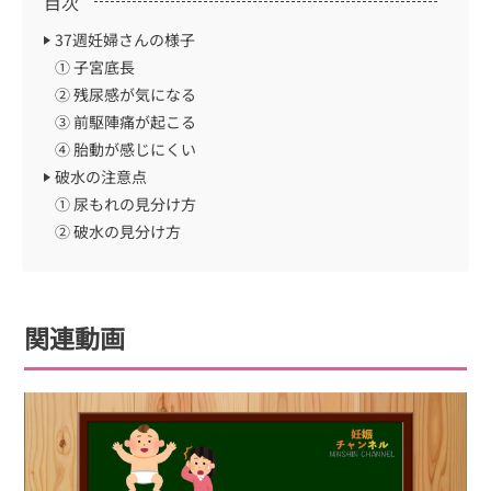
目次
37週妊婦さんの様子
① 子宮底長
② 残尿感が気になる
③ 前駆陣痛が起こる
④ 胎動が感じにくい
破水の注意点
① 尿もれの見分け方
② 破水の見分け方
関連動画