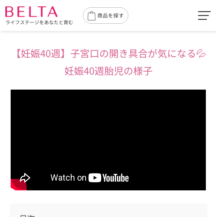
toggl
商品を探す
ライフステージをあなたと育む
navig
【妊娠40週】
子宮口の開き具合が気になる💦
妊娠40週胎児の様子