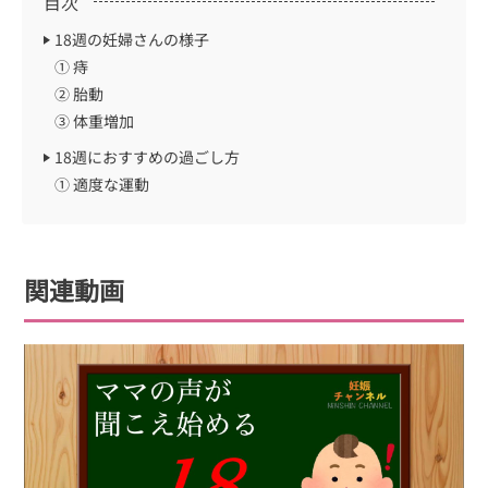
目次
18週の妊婦さんの様子
① 痔
② 胎動
③ 体重増加
18週におすすめの過ごし方
① 適度な運動
関連動画