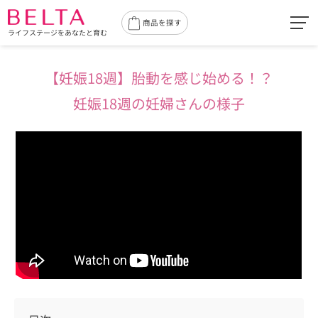
toggl
商品を探す
ライフステージをあなたと育む
navig
【妊娠18週】胎動を感じ始める！？
妊娠18週の妊婦さんの様子