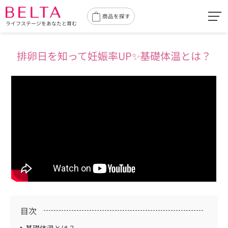
toggl
商品を探す
ライフステージをあなたと育む
navig
排卵日を知って妊娠率UP✨
基礎体温とは？
目次