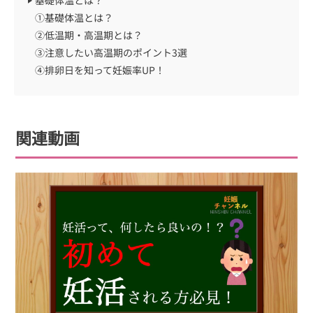
基礎体温とは？
①基礎体温とは？
②低温期・高温期とは？
③注意したい高温期のポイント3選
④排卵日を知って妊娠率UP！
関連動画