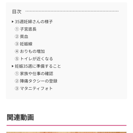
目次
35週妊婦さんの様子
① 子宮底長
② 貧血
③ 妊娠線
④ おりもの増加
⑤ トイレが近くなる
妊娠35週に準備すること
① 家族や仕事の確認
② 陣痛タクシーの登録
③ マタニティフォト
関連動画