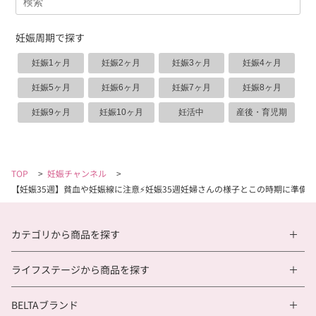
妊娠周期で探す
妊娠1ヶ月
妊娠2ヶ月
妊娠3ヶ月
妊娠4ヶ月
妊娠5ヶ月
妊娠6ヶ月
妊娠7ヶ月
妊娠8ヶ月
妊娠9ヶ月
妊娠10ヶ月
妊活中
産後・育児期
TOP
>
妊娠チャンネル
>
【妊娠35週】貧血や妊娠線に注意⚡️妊娠35週妊婦さんの様子とこの時期に準備
カテゴリから商品を探す
ライフステージから商品を探す
BELTAブランド