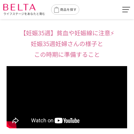
toggl
商品を探す
ライフステージをあなたと育む
navig
【妊娠35週】貧血や妊娠線に注意⚡️
妊娠35週妊婦さんの様子と
この時期に準備すること