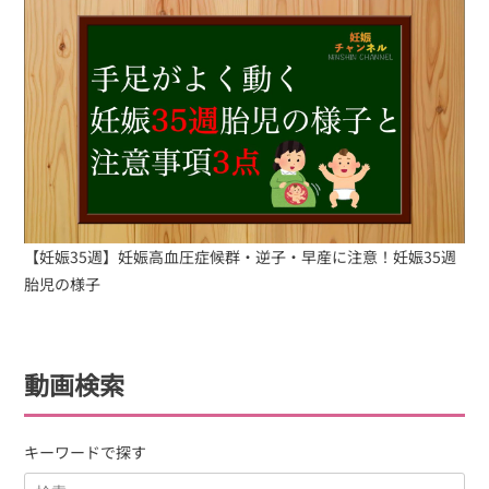
【妊娠35週】妊娠高血圧症候群・逆子・早産に注意！妊娠35週
胎児の様子
動画検索
キーワードで探す