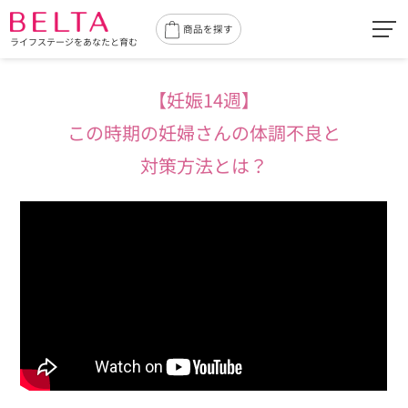
toggl
商品を探す
ライフステージをあなたと育む
navig
【妊娠14週】
この時期の妊婦さんの体調不良と
対策方法とは？