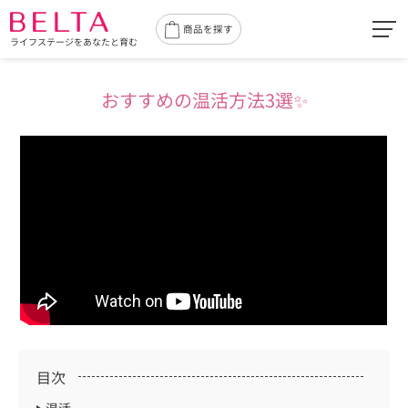
toggl
商品を探す
ライフステージをあなたと育む
navig
おすすめの温活方法3選✨
目次