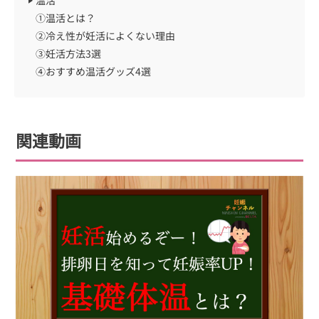
温活
①温活とは？
②冷え性が妊活によくない理由
③妊活方法3選
④おすすめ温活グッズ4選
関連動画