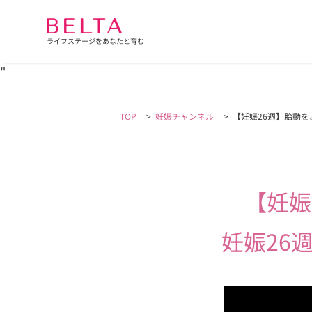
ライフステージをあなたと育む
"
TOP
>
妊娠チャンネル
>
【妊娠26週】胎動
【妊娠
妊娠26