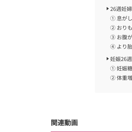
26週妊
① 息が
② おり
③ お腹
④ より
妊娠26
① 妊娠
② 体重
関連動画