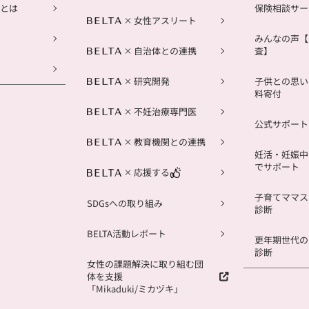
とは
保険相談サー
女性アスリート
みんなの声【
自治体との連携
査】
研究開発
子供との思い
料寄付
不妊治療専門医
公式サポートL
教育機関との連携
妊活・妊娠中
でサポート
応援する
子育てママス
SDGsへの取り組み
診断
BELTA活動レポート
更年期世代の
診断
女性の課題解決に取り組む団
体を支援
「Mikaduki/ミカヅキ」