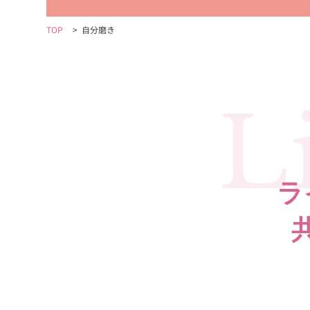
TOP
>
自分磨き
L
ラ