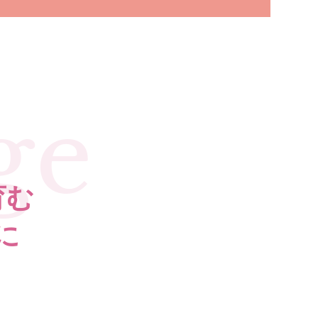
ge
育む
に