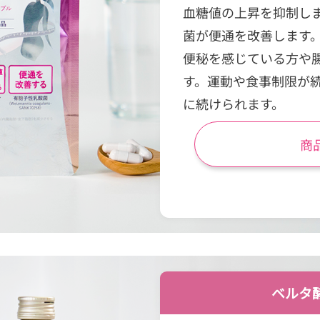
血糖値の上昇を抑制し
菌が便通を改善します
便秘を感じている方や
す。運動や食事制限が
に続けられます。
商
ベルタ