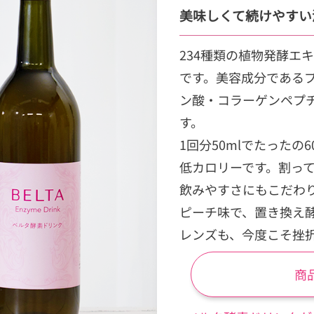
美味しくて続けやすい
234種類の植物発酵エ
です。美容成分である
ン酸・コラーゲンペプ
す。
1回分50mlでたったの6
低カロリーです。割っ
飲みやすさにもこだわ
ピーチ味で、置き換え
レンズも、今度こそ挫
商