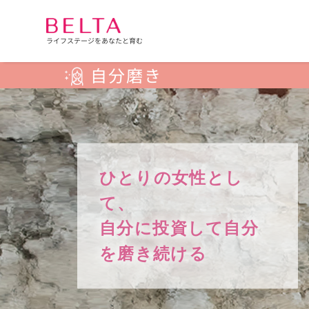
ライフステージをあなたと育む
自分磨き
ひとりの女性とし
て、
自分に投資して自分
を磨き続ける