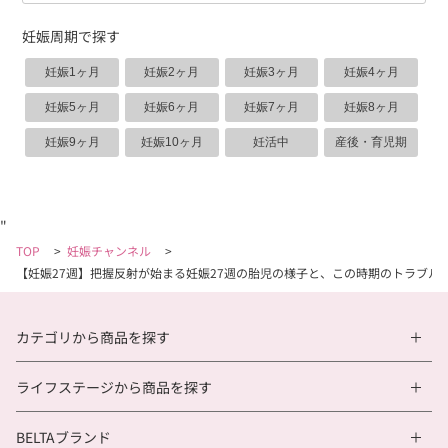
妊娠周期で探す
妊娠1ヶ月
妊娠2ヶ月
妊娠3ヶ月
妊娠4ヶ月
妊娠5ヶ月
妊娠6ヶ月
妊娠7ヶ月
妊娠8ヶ月
妊娠9ヶ月
妊娠10ヶ月
妊活中
産後・育児期
"
TOP
>
妊娠チャンネル
>
【妊娠27週】把握反射が始まる妊娠27週の胎児の様子と、この時期のトラブル
カテゴリから商品を探す
ライフステージから商品を探す
BELTAブランド