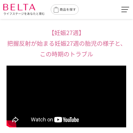
toggl
商品を探す
ライフステージをあなたと育む
navig
【妊娠27週】
把握反射が始まる妊娠27週の胎児の様子と、
この時期のトラブル