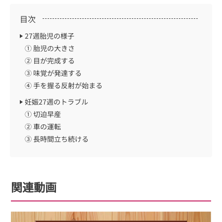
目次
27週胎児の様子
① 胎児の大きさ
② 目が完成する
③ 味覚が発達する
④ 手を握る反射が始まる
妊娠27週のトラブル
① 切迫早産
② 車の運転
③ 長時間立ち続ける
関連動画