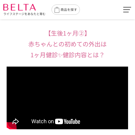
toggl
商品を探す
ライフステージをあなたと育む
navig
【生後1ヶ月②】
赤ちゃんとの初めての外出は
1ヶ月健診✨健診内容とは？