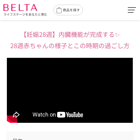
toggl
商品を探す
ライフステージをあなたと育む
navig
【妊娠28週】
内臓機能が完成する✨
28週赤ちゃんの様子とこの時期の過ごし方