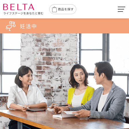
toggl
商品を探す
ライフステージをあなたと育む
navig
妊活中