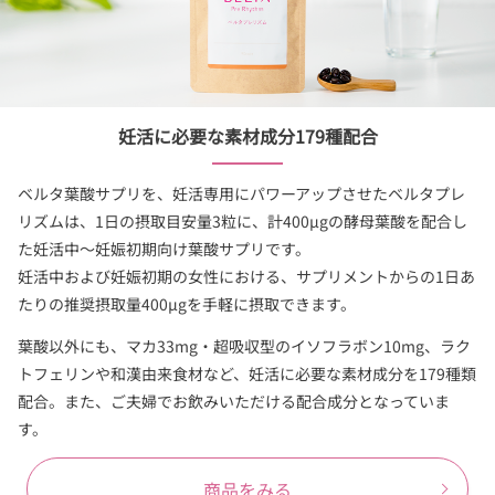
妊活に必要な素材成分179種配合
ベルタ葉酸サプリを、妊活専用にパワーアップさせたベルタプレ
リズムは、1日の摂取目安量3粒に、計400µgの酵母葉酸を配合し
た妊活中～妊娠初期向け葉酸サプリです。
妊活中および妊娠初期の女性における、サプリメントからの1日あ
たりの推奨摂取量400µgを手軽に摂取できます。
葉酸以外にも、マカ33mg・超吸収型のイソフラボン10mg、ラク
トフェリンや和漢由来食材など、妊活に必要な素材成分を179種類
配合。また、ご夫婦でお飲みいただける配合成分となっていま
す。
商品をみる