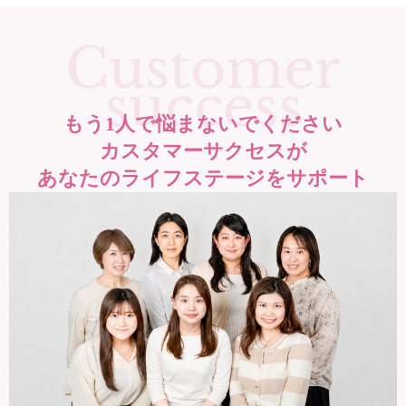
Customer
success
もう1人で
悩まないでください
カスタマーサクセスが
あなたのライフステージを
サポート