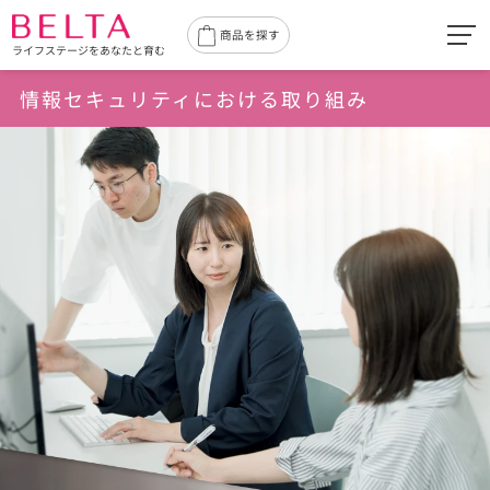
toggl
商品を探す
ライフステージをあなたと育む
navig
情報セキュリティにおける取り組み