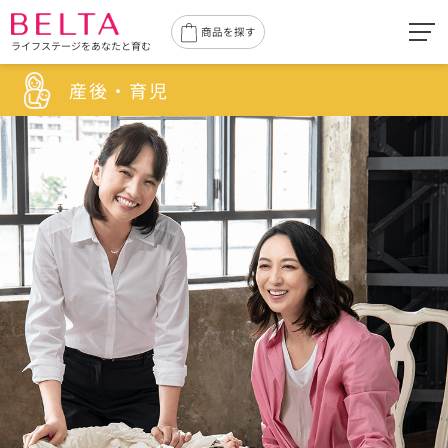
toggl
商品を探す
ライフステージをあなたと育む
navig
産後・育児