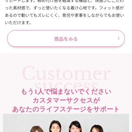
サポートします。締め付け感を軽減する構造と、快適さにこだわ
った素材感で、ずっと使いたくなる着け心地です。フィット感が
あるので動いてもズレにくく、育児や家事をしながらでもお使い
いただけます。
商品をみる
Customer
success
もう1人で
悩まないでください
カスタマーサクセスが
あなたのライフステージを
サポート