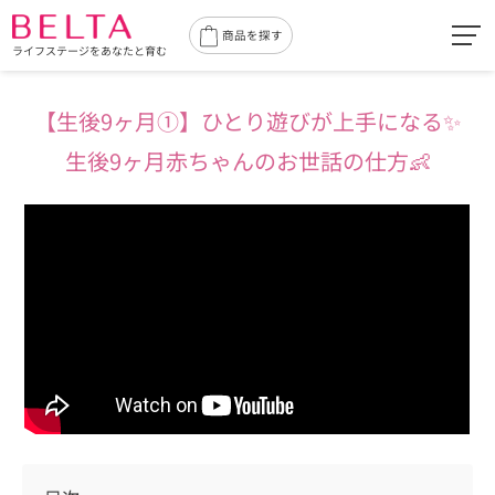
toggl
商品を探す
ライフステージをあなたと育む
navig
【生後9ヶ月①】
ひとり遊びが上手になる✨
生後9ヶ月赤ちゃんのお世話の仕方👶