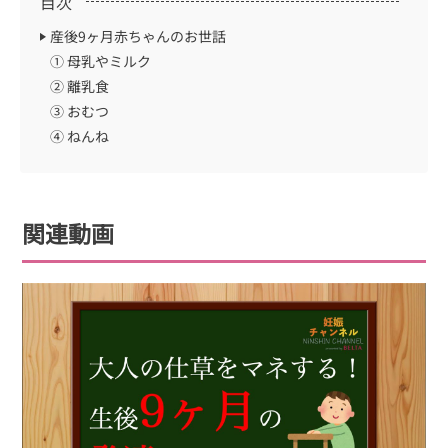
目次
産後9ヶ月赤ちゃんのお世話
① 母乳やミルク
② 離乳食
③ おむつ
④ ねんね
関連動画