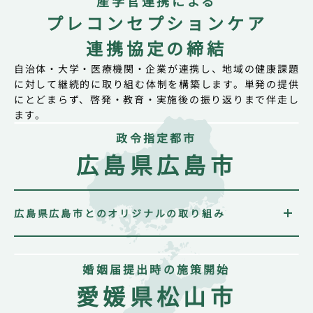
産学官連携による
プレコンセプションケア
連携協定の締結
自治体・大学・医療機関・企業が連携し、地域の健康課題
に対して継続的に取り組む体制を構築します。
単発の提供
にとどまらず、啓発・教育・実施後の振り返りまで伴走し
ます。
政令指定都市
広島県広島市
広島県広島市とのオリジナルの取り組み
広島市内のプレコンセプションケアに関する意識調査
を実施。
婚姻届提出時の施策開始
妊娠届を提出された方に、葉酸サプリメント（5日分）
と啓発冊子の提供＆プレママ防災準備ブック＋葉酸サ
愛媛県松山市
プリメントでおうち備蓄の提供。