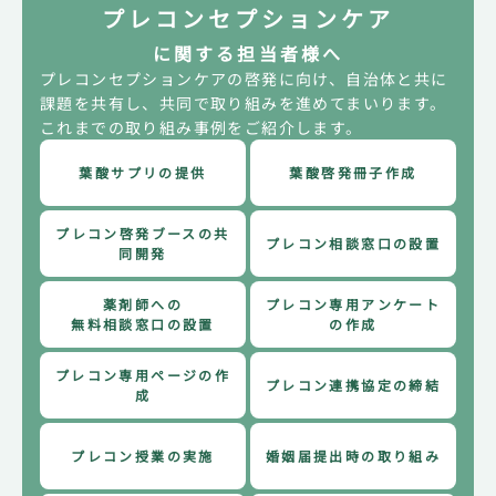
プレコンセプションケア
2025.03
テレビ
に関する担当者様へ
広島県広島市
プレコンセプションケアの啓発に向け、自治体と共に
プレコンセプションケア推進に関する連携協定締
課題を共有し、共同で取り組みを進めてまいります。
結が報道されました
これまでの取り組み事例をご紹介します。
広島テレビ
葉酸サプリの提供
葉酸啓発冊子作成
2025.03
通信社
広島県広島市
プレコンセプションケア推進に関する連携協定締結
プレコン啓発ブースの
共
プレコン相談窓口の
設置
が報道されました
同開発
共同通信社
薬剤師への
プレコン専用
アンケート
2025.03
無料相談窓口の設置
の作成
テレビ
広島県広島市
プレコンセプションケア推進に関する連携協定締
プレコン
専用ページの作
プレコン連携協定の
締結
結が報道されました
成
中国放送
プレコン授業の実施
婚姻届提出時の
取り組み
2024.06
テレビ
愛媛県松山市