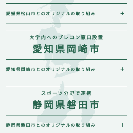
広島市が発行する成人向け冊子「20歳のあなたに」に
おいて、「痩せ問題」をテーマとしたコンテンツを2ペ
ージにわたり制作。
愛媛県松山市とのオリジナルの取り組み
婚姻届を提出された方にプレコン啓発冊子と、葉酸サ
プリメント（5日分）を提供
大学内へのプレコン窓口設置
松山市内の大学において、プレコンセプションケアの
啓発ブースを共同で制作、葉酸サプリメント（5日分）
愛知県岡崎市
を提供
松山市と連携し、プレコンセプションケア特設サイト
「今日からプレコン」を制作。松山大学約6,000名への
啓発活動を実施し、自治体・大学・企業による官民学
愛知県岡崎市とのオリジナルの取り組み
連携の取り組みを推進。（
特設サイト「今日からプレ
コン」
）
岡崎市内の4大学の学生に向けたプレコンセプションケ
松山大学約6,000名への啓発活動を実施し、自治体・大
アオンライン相談窓口の設置
学・企業による官民学連携の取り組みを推進。
スポーツ分野で連携
婚姻届出時にプレコンセプションケアに関する啓発冊
松山市の大学学園祭でプレコンセプションケアの啓発
子の提供
静岡県磐田市
活動の実施
済美高校と聖カタリナ大学でそれぞれにおいて、ライ
フステージ教育を実施
静岡県磐田市とのオリジナルの取り組み