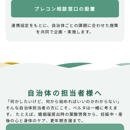
プレコンセプションケア推進に関する連携協定締
プレコン相談窓口の設置
結が報道されました
中部経済新聞
連携協定をもとに、自治体ごとの課題に合わせた施策
2025.03
テレビ
を共同で企画・実施します。
広島県広島市
プレコンセプションケア推進に関する連携協定締結
が報道されました
テレビ新広島
2025.03
新聞
広島県広島市
プレコンセプションケア推進に関する連携協定締
結が報道されました
中国新聞
自治体の担当者様へ
「何かしたいけど、何から始めればいいのかわからない」
2025.03
新聞
そんな自治体担当者の方にこそ、
ベルタは一緒に考えま
広島県広島市
す。
たとえば、婚姻届提出時の葉酸啓発から、
妊娠中・産
プレコンセプションケア推進に関する連携協定締結
後の心と身体のケア、更年期支援まで。
が報道されました
読売新聞