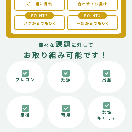
ご一緒に提供
合わせてお届け
2024.06
新聞
POINT3
POINT4
愛媛県松山市
いつからでもOK
一部からでもOK
プレコンセプションケア推進に関する連携協定締結
が報道されました
読売新聞
課題
様々な
に対して
2024.06
通信社
お取り組み可能です！
愛媛県松山市
プレコンセプションケア推進に関する連携協定締結
が報道されました
時事通信社
プレコン
妊娠
出産
2024.06
新聞
愛媛県松山市
プレコンセプションケア推進に関する連携協定締
結が報道されました
女性
愛媛新聞
産後
育児
キャリア
その他多数のメディアで紹介されています