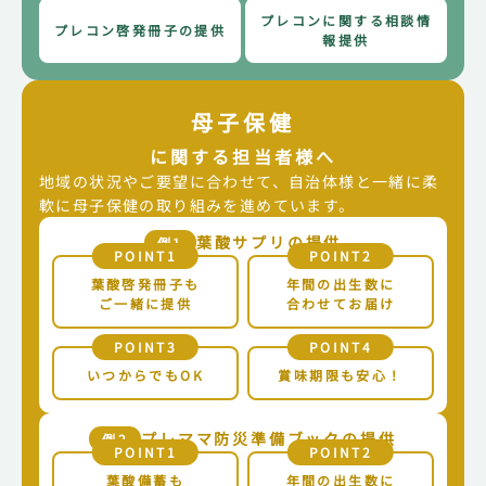
プレコンセプションケア推進に関する連携協定締結
プレコンに関する相談
情
プレコン啓発冊子の
提供
が報道されました
報提供
テレビ愛媛
2024.06
テレビ
母子保健
愛媛県松山市
に関する担当者様へ
プレコンセプションケア推進に関する連携協定締結
が報道されました
地域の状況やご要望に合わせて、自治体様と一緒に柔
NHK松山放送局
軟に母子保健の取り組みを進めています。
葉酸サプリの提供
例1
2024.06
新聞
POINT1
POINT2
愛媛県松山市
葉酸啓発冊子も
年間の出生数に
プレコンセプションケア推進に関する連携協定締
ご一緒に提供
合わせてお届け
結が報道されました
毎日新聞
POINT3
POINT4
いつからでもOK
賞味期限も安心！
2024.06
テレビ
愛媛県松山市
プレコンセプションケア推進に関する連携協定締
プレママ防災準備ブックの提供
例2
POINT1
POINT2
結が報道されました
葉酸備蓄も
年間の出生数に
あいテレビ