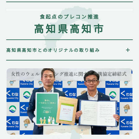
市民向け「プレコンセプションケア啓発動画」の企
画・制作
食起点のプレコン推進
結婚・妊娠・共育ての相談機会提供、支援プログラム
における啓発動画の企画・制作
高知県高知市
妊娠届を提出された方に、葉酸サプリメント（5日分）
と啓発冊子の提供＆プレママ防災準備ブックの提供
磐田市とベルタが主催となり、「スポーツ×プレコン
セプションケア」をテーマとしたセミナーを実施（セ
高知県高知市とのオリジナルの取り組み
ミナー動画は
福利厚生サービス「TUMUGU」
にてアー
カイブ配信中 ※限定公開）
婚姻届を提出された方および結婚新生活支援事業補助
磐田市職員への理解促進と啓発を目的として、プレコ
金申請者に、葉酸サプリメント（5日分）と啓発冊子の
ンセプションケア講座を実施（セミナー動画は
福利厚
提供
生サービス「TUMUGU」
にてアーカイブ配信中 ※限定
妊娠届を提出された方に、プレママ防災準備ブックを
公開）
提供
磐田市におけるプレコンセプションケアの普及啓発を
食を起点としたプレコンセプションケア講習用ハンド
目的として、市民向けおよび新婚夫婦向けの啓発動画
ブックの企画・制作
を制作