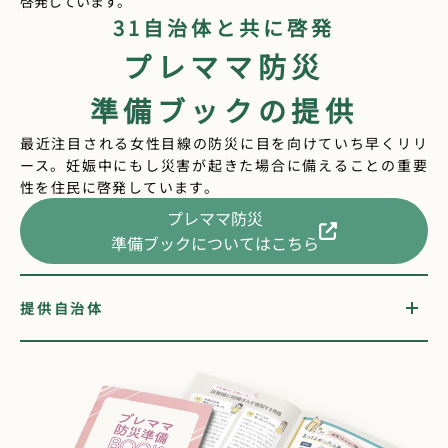
啓発しています。
31自治体と共に啓発
プレママ防災
準備ブックの提供
最近注目される女性目線の防災に目を向けていち早くリリ
ース。妊娠中にもし災害が起きた場合に備えることの重要
性を住民に啓発しています。
プレママ防災
準備ブックについてはこちら
提供自治体
東京都小平市・北海道岩内町・茨城県五霞町・兵庫県市川
町・秋田県鹿角市・群馬県邑楽町・大分県豊後大野市・千
葉県八千代市・岐阜県川辺町・奈良県平群町・山梨県笛吹
市・山梨県大月市・愛知県岡崎市・広島県広島市・熊本県
球磨村・愛知県美浜町・山口県田布施町・佐賀県唐津市・