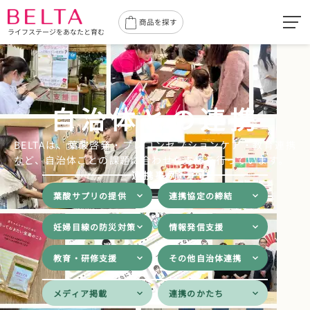
toggl
商品を探す
ライフステージをあなたと育む
navig
自治体との連携
BELTAは、葉酸啓発・プレコンセプションケア・教育連携
など、
自治体ごとの課題に合わせた支援を行っています。
連携事例
葉酸サプリの提供
連携協定の締結
妊婦目線の防災対策
情報発信支援
教育・研修支援
その他自治体連携
メディア掲載
連携のかたち