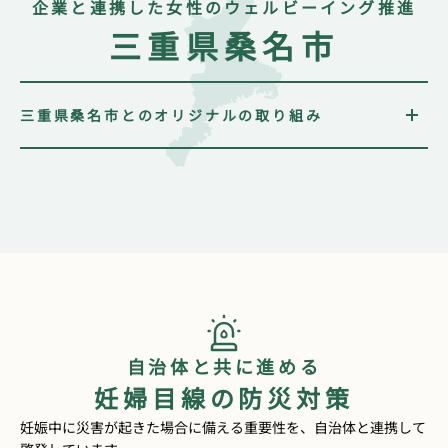
企業と連携した女性のウェルビーイング推進
三重県桑名市
三重県桑名市とのオリジナルの取り組み
桑名市独自の「女性のウェルビーイング応援企業」に
在籍する希望者へ、葉酸啓発リーフレットと葉酸サプ
リメントを提供
福利厚生サービス「TUMUGU」
に桑名市専用ページを
設置し、ライフステージやウェルビーイングに関する
動画コンテンツを配信
自治体と共に進める
妊婦目線の防災対策
妊娠中に災害が起きた場合に備える重要性を、自治体と連携して