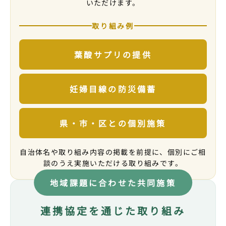
いただけます。
結が報道されました
高知さんさんテレビ
取り組み例
2025.12
新聞
葉酸サプリの提供
静岡県磐田市
プレコンセプションケア推進に関する連携協定締
結が報道されました
静岡新聞
妊婦目線の防災備蓄
2025.08
新聞
広島県広島市
県・市・区との個別施策
プレコンセプションケア推進に関する連携協定締
結が報道されました
自治体名や取り組み内容の掲載を前提に、個別にご相
沖縄タイムス
談のうえ実施いただける取り組みです。
2025.07
新聞
地域課題に合わせた共同施策
広島県広島市
プレコンセプションケア推進に関する連携協定締
結が報道されました
連携協定を通じた取り組み
河北新報