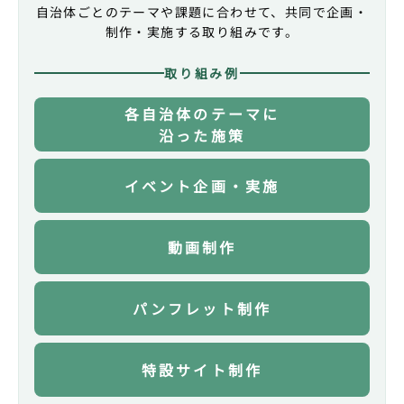
自治体ごとのテーマや課題に合わせて、共同で企画・
2025.07
新聞
制作・実施する取り組みです。
愛知県岡崎市
プレコンセプションケア推進に関する連携協定締
取り組み例
結が報道されました
中日新聞
各自治体のテーマに
沿った施策
2025.07
新聞
広島県広島市
プレコンセプションケア推進に関する連携協定締
イベント企画・実施
結が報道されました
中国経済新聞
動画制作
2025.07
新聞
愛知県岡崎市
プレコンセプションケア推進に関する連携協定締
パンフレット制作
結が報道されました
東海愛知新聞
特設サイト制作
2025.06
新聞
広島県広島市