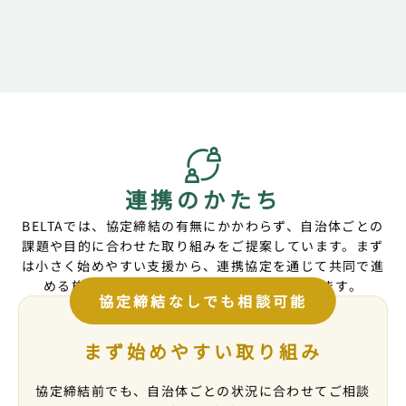
2026.07
新聞
三重県桑名市
プレコンセプションケア推進に関する連携協定締
結が報道されました
中日新聞
2026.04
テレビ
愛媛県松山市
松山大学の健康診断におけるプレコンセプション
連携のかたち
ケア啓発の取り組みが紹介されました
あいテレビ
BELTAでは、協定締結の有無にかかわらず、自治体ごとの
課題や目的に合わせた取り組みをご提案しています。まず
2026.02
新聞
は小さく始めやすい支援から、連携協定を通じて共同で進
高知県高知市
める施策まで、状況に応じてご相談いただけます。
プレコンセプションケア推進に関する連携協定締
協定締結なしでも相談可能
結が報道されました
高知新聞
まず始めやすい取り組み
2026.02
テレビ
高知県高知市
協定締結前でも、自治体ごとの状況に合わせてご相談
プレコンセプションケア推進に関する連携協定締