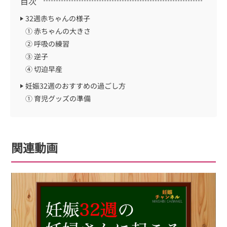
目次
32週赤ちゃんの様子
① 赤ちゃんの大きさ
② 呼吸の練習
③ 逆子
④ 切迫早産
妊娠32週のおすすめの過ごし方
① 育児グッズの準備
関連動画