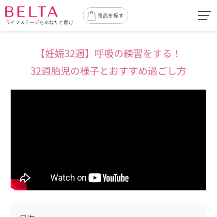
toggl
商品を探す
ライフステージをあなたと育む
navig
【妊娠32週】呼吸の練習をする！
32週胎児の様子とおすすめ過ごし方