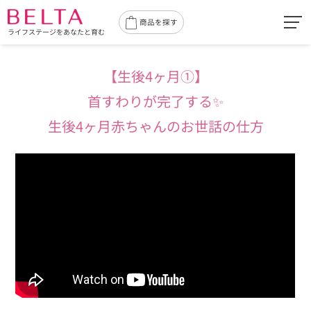
toggl
商品を探す
ライフステージをあなたと育む
navig
【生後4ヶ月①】
首すわりが完了する✨
生後4ヶ月赤ちゃんのお世話の仕方