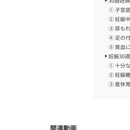
30週妊
① 子宮
② 妊娠
③ 尿も
④ 足の
⑤ 貧血
妊娠30
① 十分
② 妊娠
③ 産休
関連動画