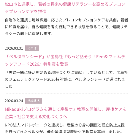
松山市と連携し、若者の将来の健康リテラシーを高めるプレコン
セプションケアを推進
自治体と連携し地域課題に応じたプレコンセプションケアを共創。若者
に知識を届け、自ら健康を考え行動できる状態を作ることで、健康リテ
ラシーの向上に貢献します。
2026.03.31
その他
「ベルタランシード」が宝島社『もっと話そう！Fem& フェムテ
ックアワード2026』特別賞を受賞
「夫婦一緒に妊活を始める環境づくりに貢献」しているとして、宝島社
のフェムテックアワード2026特別賞に、ベルタランシードが選ばれま
した
2026.03.24
地域連携
Mikadukiプログラムを通して産後ケア教室を開催し、産後ケアを
企業・社会で支える文化づくりへ
NPO法人マドレボニータと連携し、産後の心身の回復と孤立防止支援
を行ってきたベルタが、他企業連携型産後ケア教室を実施しました。