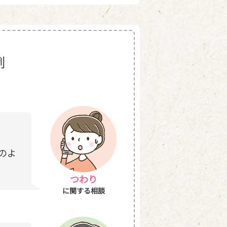
例
のよ
つわり
に関する相談