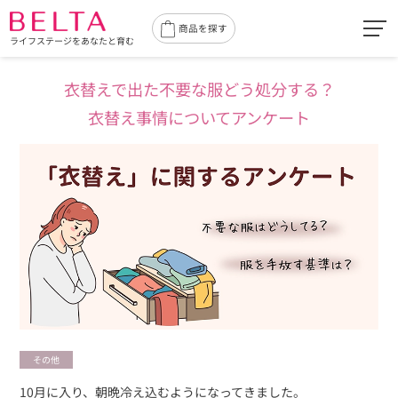
toggl
商品を探す
ライフステージをあなたと育む
navig
衣替えで出た不要な服どう処分する？
衣替え事情についてアンケート
その他
10月に入り、朝晩冷え込むようになってきました。