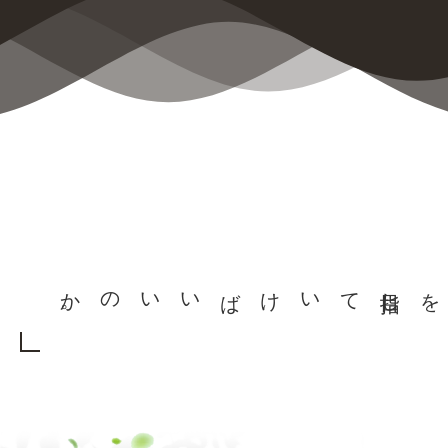
目指していけばいいのか
。
を