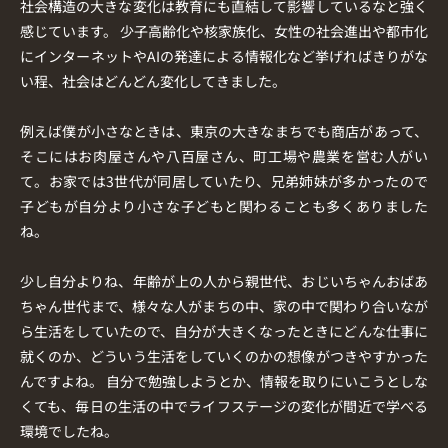
社会構造の大きな変化は教育にも直結して影響しているなと強く
感じています。 少子高齢化や核家族化、女性の社会進出や都市化
にインターネットやAIの発達による情報化など挙げればきりがな
い程、社会はどんどん変化してきました。
例えば僕が小さなときは、東京の大きなまちでも商店があって、
そこにはお肉屋さんや八百屋さん、町工場や農業を営む人がい
て。お家では3世代が同居していたり、兄弟姉妹が多かったので
子どもが自分より小さな子どもと関わることも多くありました
ね。
少し自分よりね、年齢が上の人から親世代、おじいちゃんおばあ
ちゃん世代まで、様々な人がまちの中、家の中で関わり合いなが
ら生活をしていたので、自分が大きくなったときにどんな仕事に
就くのか、どういう生活をしていくのかの想像がつきやすかった
んですよね。 自分で勉強しようとか、情報を取りにいこうとしな
くても、毎日の生活の中でライフステージの変化が間近で学べる
環境でしたね。