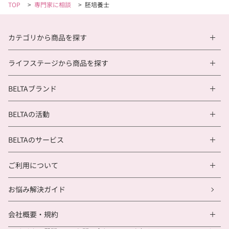
す。 ただし、ご提供いただけない場合は、各種サー
TOP
>
専門家に相談
>
胚培養士
ビス等をご利用できないことがあります。
a ）当社サービス等（商品、広告、コンテンツ等）
カテゴリから商品を探す
の利用や閲覧に伴って、お客様ご自身にご入力
いただく場合
ライフステージから商品を探す
b ）お客様から口頭または書面等により直接提
供いただく場合
BELTAブランド
c ）お客様から同意を得た第三者から間接的に提
供を受ける場合
BELTAの活動
d ）刊行物やインターネット等で公開された個
人情報を取得する場合
BELTAのサービス
4.個人情報の取扱い委託について
ご利用について
当社は、業務を円滑に遂行するため、個人情報の取
扱いの全部または一部を外部に委託する場合があり
お悩み解決ガイド
ます。
委託を行う際は、委託先の選定にあたり個人情報の
会社概要・規約
取扱い体制を十分に確認し、個人情報保護に関する