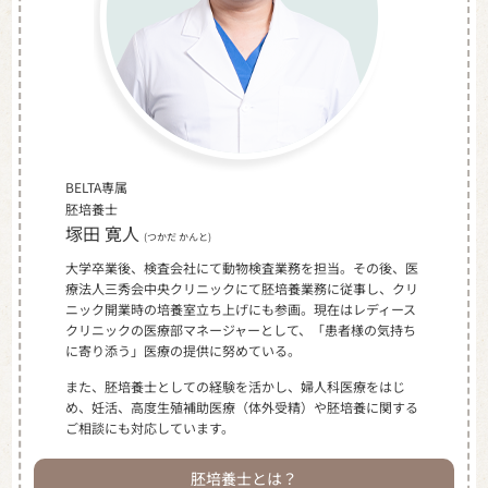
BELTA専属
胚培養士
塚田 寛人
(つかだ かんと)
大学卒業後、検査会社にて動物検査業務を担当。その後、医
療法人三秀会中央クリニックにて胚培養業務に従事し、クリ
ニック開業時の培養室立ち上げにも参画。現在はレディース
クリニックの医療部マネージャーとして、「患者様の気持ち
に寄り添う」医療の提供に努めている。
また、胚培養士としての経験を活かし、婦人科医療をはじ
め、妊活、高度生殖補助医療（体外受精）や胚培養に関する
ご相談にも対応しています。
胚培養士とは？