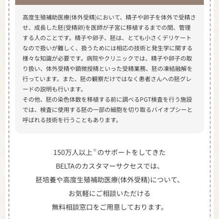
高度生殖補助医療(体外受精)において、精子や卵子を体外で受精さ
せ、成長した胚(受精卵)を医師が子宮に移植するまでの間、管理
する人のことです。精子や卵子、胚は、とても小さくデリケート
なので扱いが難しく、扱うためには相応の技術と発生学に関する
様々な知識が必要です。病院やクリニックでは、精子や卵子の取
り扱い、体外受精や顕微授精といった受精業務、胚の凍結融解を
行っています。また、胚の観察だけではなく患者さんへの胚グレ
ードの説明も行います。
その他、胚の染⾊体数を移植する前に調べるPGT検査を行う施設
では、検査に使用する胚の一部の細胞を切り取るバイオプシーと
呼ばれる技術を行うこともあります。
※
150万人以上
のサポートをしてきた
BELTAのカスタマーサクセスでは、
胚培養や高度生殖補助医療(体外受精)について、
お気軽にご相談いただける
無料相談窓口をご用意しております。