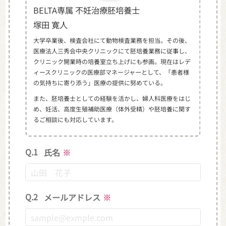
BELTA専属 不妊治療胚培養士
塚田 寛人
大学卒業後、検査会社にて動物検査業務を担当。その後、
医療法人三秀会中央クリニックにて胚培養業務に従事し、
クリニック開業時の培養室立ち上げにも参画。現在はレデ
ィースクリニックの医療部マネージャーとして、「患者様
の気持ちに寄り添う」医療の提供に努めている。
また、胚培養士としての経験を活かし、婦人科医療をはじ
め、妊活、高度生殖補助医療（体外受精）や胚培養に関す
るご相談にも対応しています。
Q.1
氏名
※
Q.2
メールアドレス
※