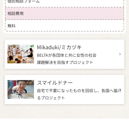
個別相談フォーム
（4）当社へお問合せをいただいた方の個人情報
・お問合せへの回答のため
相談費用
・お問合せに基づいた当社の商品及びサービス
改善のため
無料
（5）注文未了途中のお客様に関する個人情報
・注文未了商品（申込未了サービス）に関する
Mikaduki/ミカヅキ
リマインドメールの送信
BELTAが各団体と共に女性の社会
（6）当社アンケートモニター参加者の個人情報
課題
解決を目指すプロジェクト
・アンケート回答に関する情報取得及び管理
・プレゼント発送に関連する情報取得及び管理
・DM 等の方法による当社及び第三者の商品、サ
スマイルドナー
ービスに関する情報提供や広告配信のため
自宅で不要になったものを回収し、
各国へ届け
るプロジェクト
3.個人情報の取得方法
当社は、以下の場合に個人情報を取得させていただ
きます。
当社への情報のご提供はすべて任意となっておりま