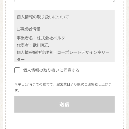
個人情報の取り扱いについて
1.事業者情報
事業者名：株式会社ベルタ
代表者：武川克己
個人情報保護管理者：コーポレートデザイン室リー
ダー
住所：東京都港区北青山2-12-28 青山ビル5階
個人情報の取り扱いに同意する
MAIL：info@belta.co.jp
TEL：03-5413-5225
※平日17時までの受付で、翌営業日より順次ご連絡差し上げま
（※受付時間 平日9:30〜18:30）
す。
2.個人情報の利用目的
株式会社ベルタ（以下「当社」という。）が取得し
た個人情報は、以下の目的で利用いたします。
（1）当社商品を購入されたお客様に関する個人情