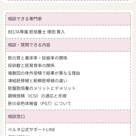
報
・売買契約の締結及び商品の発送、代金決済そ
相談できる専門家
の他売買契約における義務の履行のため
・お客様からのお問合せの対応、アフターサー
BELTA専属 胚培養士 塚田 寛人
ビスのため
・DM等の方法による当社及び第三者の商品、サ
相談・質問できる内容
ービスに関する情報提供や広告配信のため
胚の質と着床率・妊娠率の関係
・ご購入履歴の管理のため
採卵数と胚発育率の関係
（2）外部ショッピングモールから提供を受ける商
複数回の体外受精で結果が異なる理由
品配送先情報
凍結胚移植と新鮮胚移植の違い
・商品の発送その他の義務の履行のため
胚盤胞培養のメリットとデメリット
（3）個別栄養相談/専門家相談フォーム/イベント
顕微授精（ICSI）の適応と手順
の申込フォームを利用された方の個人情報
胚の染色体検査（PGT）について
・ご相談に対する回答の作成、送信その他当社
からのご連絡のため
相談窓口
・DM 等の方法による当社及び第三者の商品、サ
ベルタ公式サポートLINE
ービスに関する情報提供や広告配信のため