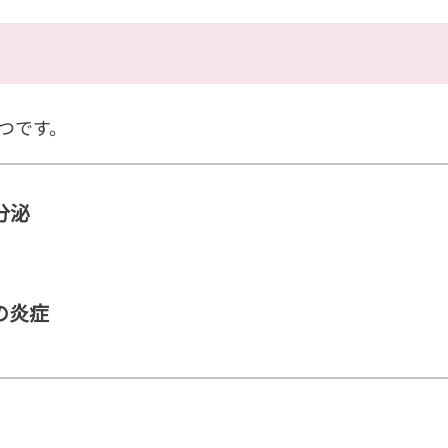
つです。
分泌
の炎症