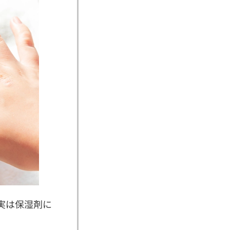
実は保湿剤に
。