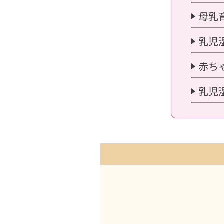
母乳
乳児
赤ち
乳児