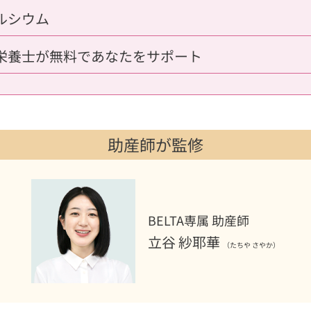
ルシウム
栄養士が無料であなたをサポート
助産師が監修
BELTA専属 助産師
立谷 紗耶華
（たちや さやか）