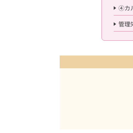
④カ
管理