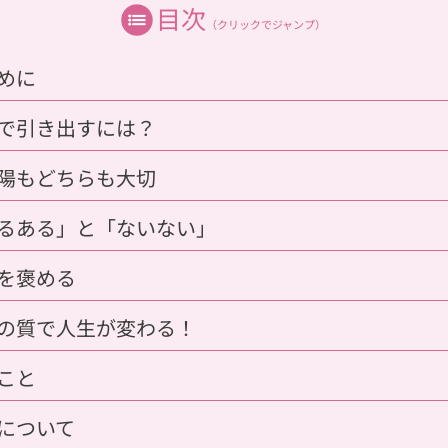
目次
（クリックでジャンプ）
じめに
子で引き出すには？
も陽もどちらも大切
あるある」と「ないない」
分を褒める
問の質で人生が変わる！
のこと
波について