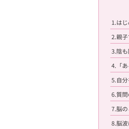
1.は
2.親
3.陰
4.「
5.自
6.質
7.脳
8.脳