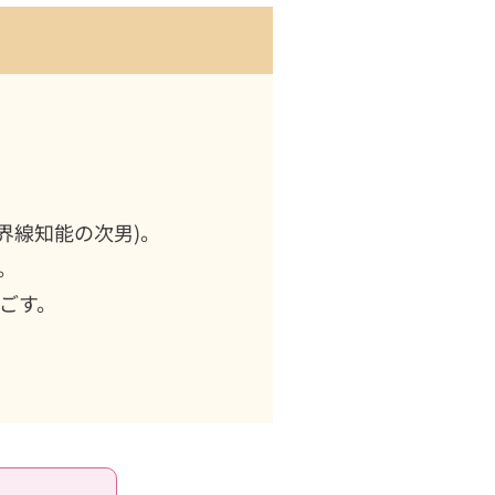
境界線知能の次男)。
。
ごす。