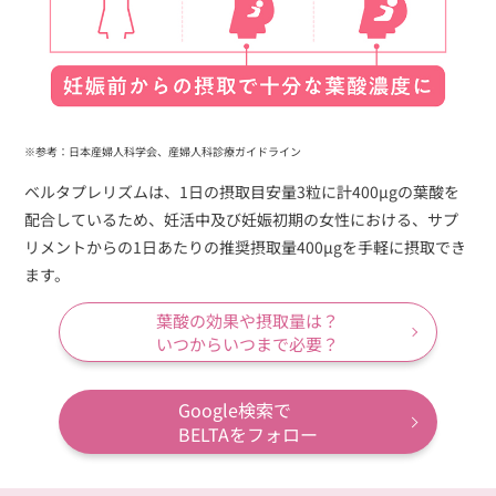
※参考：日本産婦人科学会、産婦人科診療ガイドライン
ベルタプレリズムは、1日の摂取目安量3粒に計400µgの葉酸を
配合しているため、妊活中及び妊娠初期の女性における、サプ
リメントからの1日あたりの推奨摂取量400µgを手軽に摂取でき
ます。
葉酸の効果や摂取量は？
いつからいつまで必要？
Google検索で
BELTAをフォロー