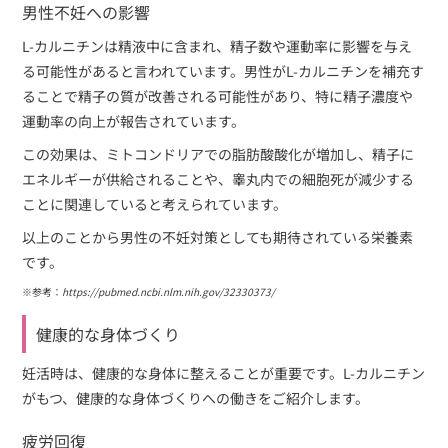
男性不妊への影響
L-カルニチンは精液中に含まれ、精子数や運動率に影響を与え
る可能性があると言われています。男性がL-カルニチンを補充す
ることで精子の質が改善される可能性があり、特に精子濃度や
運動率の向上が報告されています。
この効果は、ミトコンドリアでの脂肪酸酸化が増加し、精子に
エネルギーが供給されることや、睾丸内での細胞死が減少する
ことに関連していると考えられています。
以上のことから男性の不妊対策としても期待されている栄養素
です。
※参考：
https://pubmed.ncbi.nlm.nih.gov/32330373/
健康的な身体づくり
妊活時は、健康的な身体に整えることが重要です。L-カルニチン
がもつ、健康的な身体づくりへの働きをご紹介します。
疲労回復