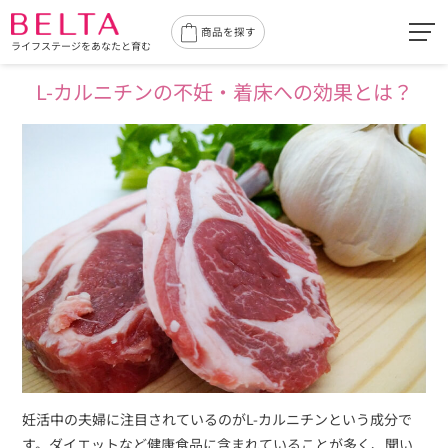
toggl
商品を探す
ライフステージをあなたと育む
navig
L-カルニチンの不妊・着床への効果とは？
妊活中の夫婦に注目されているのがL-カルニチンという成分で
す。ダイエットなど健康食品に含まれていることが多く、聞い