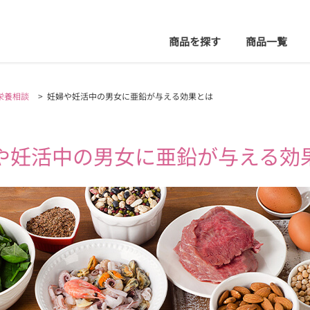
商品を探す
商品
一覧
栄養相談
>
妊婦や妊活中の男女に亜鉛が与える効果とは
や妊活中の男女に亜鉛が
与える効