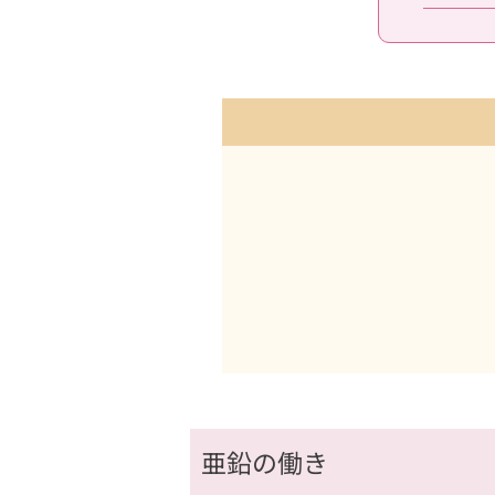
亜鉛の働き