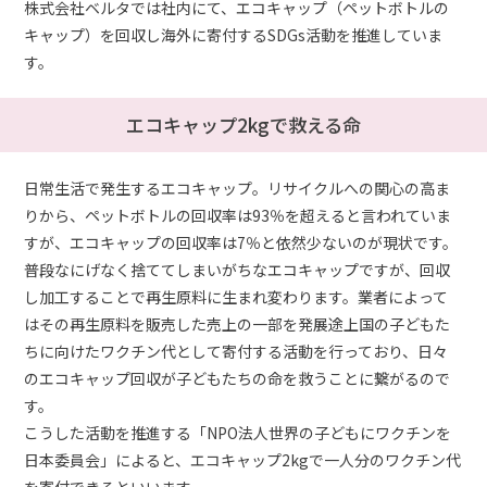
株式会社ベルタでは社内にて、エコキャップ（ペットボトルの
キャップ）を回収し海外に寄付するSDGs活動を推進していま
す。
エコキャップ2kgで救える命
日常生活で発生するエコキャップ。リサイクルへの関心の高ま
りから、ペットボトルの回収率は93％を超えると言われていま
すが、エコキャップの回収率は7％と依然少ないのが現状です。
普段なにげなく捨ててしまいがちなエコキャップですが、回収
し加工することで再生原料に生まれ変わります。業者によって
はその再生原料を販売した売上の一部を発展途上国の子どもた
ちに向けたワクチン代として寄付する活動を行っており、日々
のエコキャップ回収が子どもたちの命を救うことに繋がるので
す。
こうした活動を推進する「NPO法人世界の子どもにワクチンを
日本委員会」によると、エコキャップ2kgで一人分のワクチン代
を寄付できるといいます。