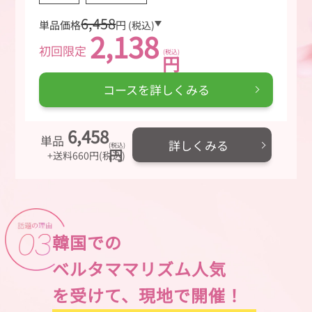
6,458
単品価格
円
(税込)
2,138
初回限定
(税込)
円
コースを詳しくみる
6,458
単品
詳しくみる
(税込)
円
+送料660円(税込)
韓国での
ベルタママリズム人気
を受けて、
現地で開催！