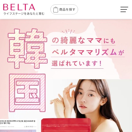
toggl
商品を探す
ライフステージをあなたと育む
navig