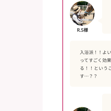
R.S様
入浴派！！よい
ってすごく効
る！！という
す…？？