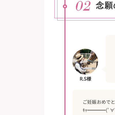
念願
R.S様
ご妊娠おめでとうご
ｷｬ━━━━(