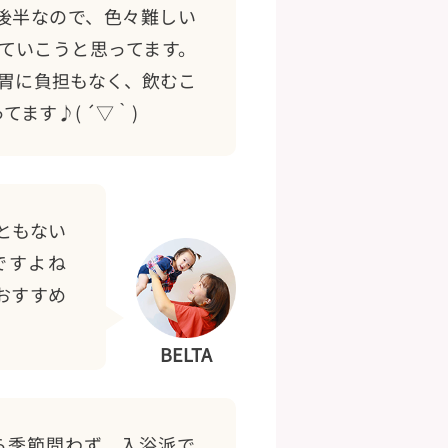
後半なので、色々難しい
ていこうと思ってます。
く胃に負担もなく、飲むこ
ます♪( ´▽｀)
ともない
ですよね
おすすめ
BELTA
ら季節問わず、入浴派で