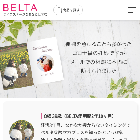
toggl
商品を探す
ライフステージをあなたと育む
navig
O様 39歳（BELTA愛用歴2年10ヶ月）
妊活3年目、なかなか授からないタイミングで
ベルタ葉酸マカプラスを知ったというO様。
妊活・妊娠・出産・産後・子育て、とライフ