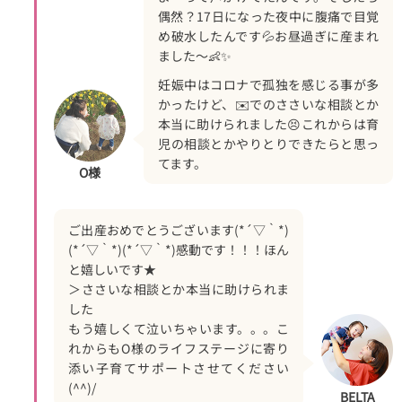
偶然？17日になった夜中に腹痛で目覚
め破水したんです💦お昼過ぎに産まれ
ました～👶✨
妊娠中はコロナで孤独を感じる事が多
かったけど、✉️でのささいな相談とか
本当に助けられました😣これからは育
児の相談とかやりとりできたらと思っ
てます。
O様
ご出産おめでとうございます(*´▽｀*)
(*´▽｀*)(*´▽｀*)感動です！！！ほん
と嬉しいです★
＞ささいな相談とか本当に助けられま
した
もう嬉しくて泣いちゃいます。。。こ
れからもO様のライフステージに寄り
添い子育てサポートさせてください
(^^)/
BELTA