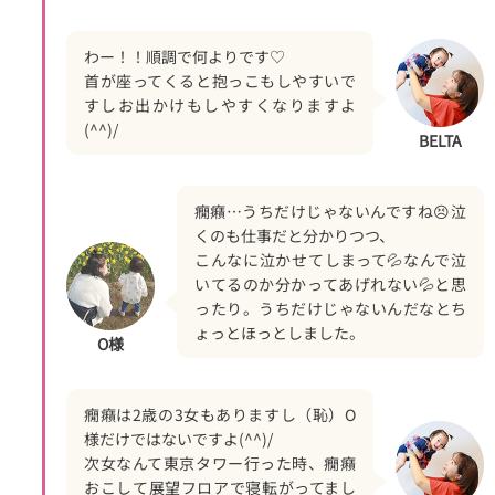
わー！！順調で何よりです♡
首が座ってくると抱っこもしやすいで
すしお出かけもしやすくなりますよ
(^^)/
BELTA
癇癪…うちだけじゃないんですね😣泣
くのも仕事だと分かりつつ、
こんなに泣かせてしまって💦なんで泣
いてるのか分かってあげれない💦と思
ったり。うちだけじゃないんだなとち
ょっとほっとしました。
O様
癇癪は2歳の3女もありますし（恥）O
様だけではないですよ(^^)/
次女なんて東京タワー行った時、癇癪
おこして展望フロアで寝転がってまし