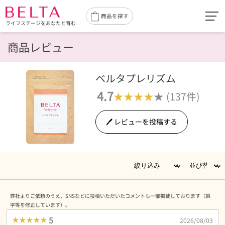
toggl
商品を探す
ライフステージをあなたと育む
navig
商品レビュー
ベルタプレリズム
4.7
★★★★
★
(137件)
🖊 レビューを投稿する
弊社よりご依頼のうえ、SNSなどに投稿いただいたコメントも一部掲載しております（誤
字等を修正しています）。
★★★★★
5
2026/08/03