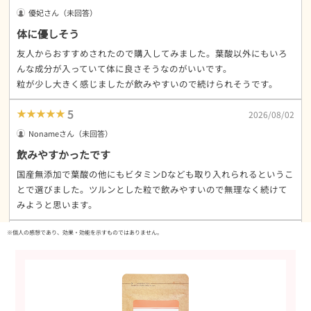
優妃さん（未回答）
体に優しそう
友人からおすすめされたので購入してみました。葉酸以外にもいろ
んな成分が入っていて体に良さそうなのがいいです。
粒が少し大きく感じましたが飲みやすいので続けられそうです。
★★★★★
5
2026/08/02
Nonameさん（未回答）
飲みやすかったです
国産無添加で葉酸の他にもビタミンDなども取り入れられるというこ
とで選びました。ツルンとした粒で飲みやすいので無理なく続けて
みようと思います。
★★★★★
5
※個人の感想であり、効果・効能を示すものではありません。
2026/08/01
Shinodaさん（未回答）
気軽に摂取できる
食事ではなかなか摂りずらい葉酸と鉄分を得たくこちらの購入に至
りました。味はしなく、ストレスなく使用することができます。コ