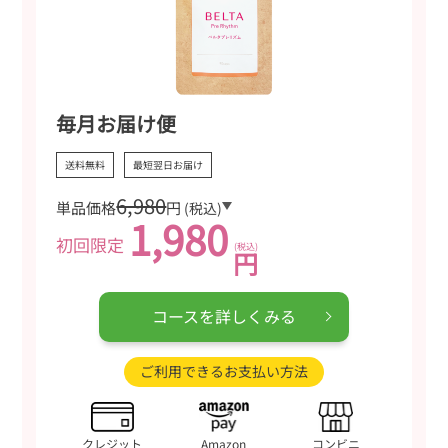
ンパクトなため、持ち運びにも便利です。
★★★
★★
3
2026/08/01
トメ子さん（未回答）
毎月お届け便
サイズ
もう少し小粒だと飲みやすいなと感じました。匂い等は気にならず
送料無料
最短翌日お届け
でよかったです。
6,980
単品価格
円
(税込)
★★★★★
5
2026/08/01
1,980
初回限定
子育てママさん（未回答）
(税込)
円
手軽に補える！
食品から栄養を補うのは難しいのでこちらの葉酸サプリの栄養面な
コースを詳しくみる
ども含めて成分も満足のいくものなので体感としてこれから期待で
きそうだと感じました！
ご利用できるお支払い方法
★★★★★
5
2026/07/31
はちさん（未回答）
クレジット
Amazon
コンビニ