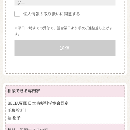
ダー
住所：東京都港区北青山2-12-28 青山ビル5階
個人情報の取り扱いに同意する
MAIL：info@belta.co.jp
TEL：03-5413-5225
※平日17時までの受付で、翌営業日より順次ご連絡差し上げま
（※受付時間 平日9:30〜18:30）
す。
2.個人情報の利用目的
株式会社ベルタ（以下「当社」という。）が取得し
た個人情報は、以下の目的で利用いたします。
（1）当社商品を購入されたお客様に関する個人情
報
・売買契約の締結及び商品の発送、代金決済そ
相談できる専門家
の他売買契約における義務の履行のため
・お客様からのお問合せの対応、アフターサー
BELTA専属 日本毛髪科学協会認定
ビスのため
毛髪診断士
・DM等の方法による当社及び第三者の商品、サ
堀 裕子
ービスに関する情報提供や広告配信のため
・ご購入履歴の管理のため