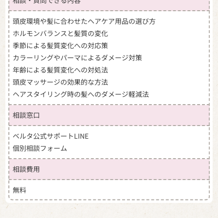
相談・質問できる内容
（2）外部ショッピングモールから提供を受ける商
頭皮環境や髪に合わせたヘアケア用品の選び方
品配送先情報
ホルモンバランスと髪質の変化
・商品の発送その他の義務の履行のため
季節による髪質変化への対応策
（3）個別栄養相談/専門家相談フォーム/イベント
カラーリングやパーマによるダメージ対策
の申込フォームを利用された方の個人情報
年齢による髪質変化への対処法
・ご相談に対する回答の作成、送信その他当社
頭皮マッサージの効果的な方法
からのご連絡のため
ヘアスタイリング時の髪へのダメージ軽減法
・DM 等の方法による当社及び第三者の商品、サ
ービスに関する情報提供や広告配信のため
相談窓口
（4）当社へお問合せをいただいた方の個人情報
ベルタ公式サポートLINE
・お問合せへの回答のため
個別相談フォーム
・お問合せに基づいた当社の商品及びサービス
改善のため
相談費用
（5）注文未了途中のお客様に関する個人情報
無料
・注文未了商品（申込未了サービス）に関する
リマインドメールの送信