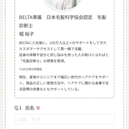
BELTA専属 日本毛髪科学協会認定 毛髪
診断士
堀 裕子
BELTAに入社後に、150万人以上
のサポートをしてきた
※
カスタマーサクセスとして第一線で活躍。
自身の体験や自分と同じ悩みを持った人の助けになればと
「毛髪診断士」の資格を取得。
※2025年9月現在
現在、産後からシニアまで幅広い世代のヘアケアをサポー
ト。商品の正しい使用方法や、ヘアケアに関わる食事や生
活習慣の改善などもサポートしている。
Q.1
氏名
※