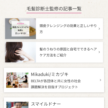
（6）当社アンケートモニター参加者の個人情報
・アンケート回答に関する情報取得及び管理
毛髪診断士監修の記事一覧
・プレゼント発送に関連する情報取得及び管理
・DM 等の方法による当社及び第三者の商品、サ
ービスに関する情報提供や広告配信のため
頭皮クレンジングの効果と正しいやり
方
3.個人情報の取得方法
当社は、以下の場合に個人情報を取得させていただ
きます。
髪のうねりの原因と自宅でできるヘア
当社への情報のご提供はすべて任意となっておりま
ケア方法をご紹介
す。 ただし、ご提供いただけない場合は、各種サー
ビス等をご利用できないことがあります。
Mikaduki/ミカヅキ
a ）当社サービス等（商品、広告、コンテンツ等）
の利用や閲覧に伴って、お客様ご自身にご入力
BELTAが各団体と共に女性の社会
いただく場合
課題
解決を目指すプロジェクト
b ）お客様から口頭または書面等により直接提
供いただく場合
スマイルドナー
c ）お客様から同意を得た第三者から間接的に提