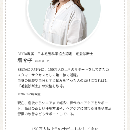
BELTA専属 日本毛髪科学協会認定 毛髪診断士
堀 裕子
（ほりゆうこ）
BELTAに入社後に、150万人以上
のサポートをしてきたカ
※
スタマーサクセスとして第一線で活躍。
自身の体験や自分と同じ悩みを持った人の助けになればと
「毛髪診断士」の資格を取得。
※2025年9月現在
現在、産後からシニアまで幅広い世代のヘアケアをサポー
ト。商品の正しい使用方法や、ヘアケアに関わる食事や生活
習慣の改善などもサポートしている。
※
150万人以上
のサポートをしてきた