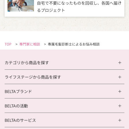
供を受ける場合
自宅で不要になったものを回収し、
各国へ届け
d ）刊行物やインターネット等で公開された個
るプロジェクト
人情報を取得する場合
4.個人情報の取扱い委託について
当社は、業務を円滑に遂行するため、個人情報の取
TOP
>
専門家に相談
>
専属毛髪診断士によるお悩み相談
扱いの全部または一部を外部に委託する場合があり
ます。
委託を行う際は、委託先の選定にあたり個人情報の
カテゴリから商品を探す
取扱い体制を十分に確認し、個人情報保護に関する
契約の締結等を通じて、適切な管理および監督を行
ライフステージから商品を探す
います。
BELTAブランド
5.個人データの第三者提供について
当社は以下の場合を除き、同意を得ないで第三者に
BELTAの活動
個人情報を提供することはいたしません。
BELTAのサービス
・法令に基づく場合
・人の生命、身体又は財産の保護のために必要