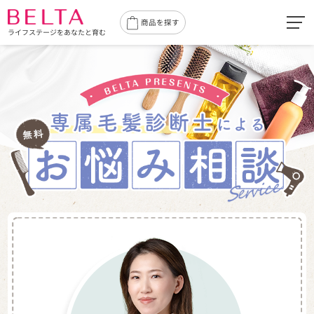
toggl
商品を探す
ライフステージをあなたと育む
navig