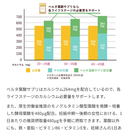
ベルタ葉酸サプリはカルシウム264mgを配合しているので、各
ライフステージのカルシウム必要量をサポートします。
また、厚生労働省推奨のモノグルタミン酸型葉酸を発酵・培養
した酵母葉酸を480µg配合。妊娠中期〜後期の女性における、1
日あたりの推奨摂取量480µgを手軽に摂取できます。葉酸以外
にも、鉄・亜鉛・ビタミンB6・ビタミンEを、妊婦さんの1日あ