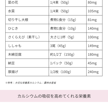
菜の花
1/4束（50g）
80mg
水菜
1/4束（50g）
105mg
切り干し大根
煮物1食分（15g）
81mg
ひじき
煮物1食分（10g）
140mg
さくらえび（素干し）
大さじ1杯（5g）
100mg
ししゃも
3尾（45g）
149mg
木綿豆腐
約1/2丁（150g）
180mg
納豆
1パック（50g）
45mg
厚揚げ
1/2枚（100g）
240mg
※参考：
大切な栄養素カルシウム：農林水産省
カルシウムの吸収を高めてくれる栄養素